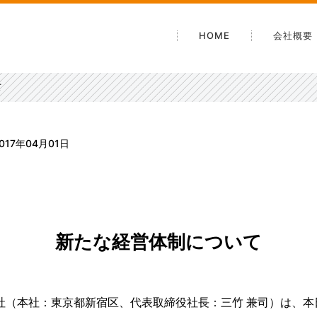
HOME
会社概要
会社案
て
沿革
電子公
安心・
017年04月01日
アクセ
新たな経営体制について
社（本社：東京都新宿区、代表取締役社長：三竹 兼司）は、本