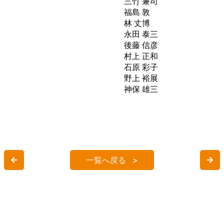
三竹 兼司
福島 敦
林 丈博
永田 泰三
後藤 信彦
村上 正和
石原 彩子
野上 裕展
神保 雄三
一覧へ戻る