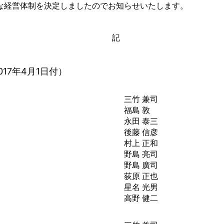
な経営体制を決定しましたのでお知らせいたします。
記
17年4月1日付）
三竹 兼司
福島 敦
永田 泰三
後藤 信彦
村上 正和
）
野島 亮司
）
野島 廣司
）
荻原 正也
）
星名 光男
）
高野 健二